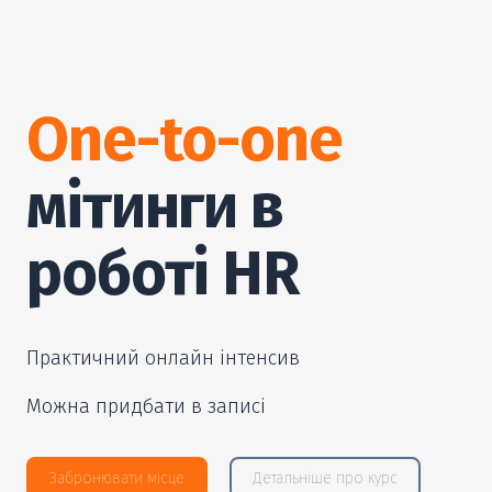
One-to-one
мітинги в
роботі HR
Практичний онлайн інтенсив
Можна придбати в записі
Забронювати місце
Детальніше про курс