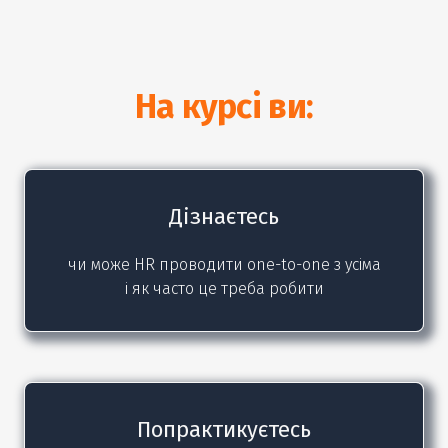
На курсі ви:
Дізнаєтесь
чи може HR проводити one-to-one з усіма
і як часто це треба робити
Попрактикуєтесь