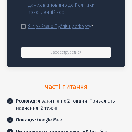
даних відповідно до Політики
конфіденційності
Я приймаю Публічну оферту
*
Зареєструватися
Часті питання
Розклад:
4 заняття по 2 години. Тривалість
навчання: 2 тижні
Локація:
Google Meet
Чи залишаться записи занять?
Так, без