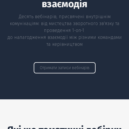
взаємодія
Десять вебінарів, присвячені внутрішнім
комунікаціям: від мистецтва зворотного зв'язку та
проведення 1-on-1
до налагодження взаємодії між різними командами
та керівництвом
Отримати записи вебінарів