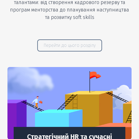
талантами: від створення кадрового резерву та
програм менторства до планування наступництва
та розвитку soft skills
Перейти до цього розділу
Стратегічний HR та сучасні