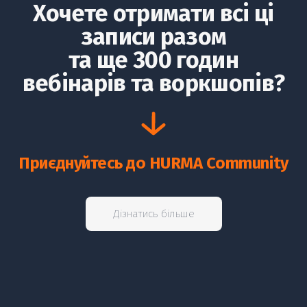
Хочете отримати всі ці
записи разом
та ще 300 годин
вебінарів та воркшопів?
The Noun Project
Icon Template
http://thenounproject.com
Reminders
100px
.SVG
Strokes
Size
Ungroup
Save as
Try to keep strokes at 4px
Cannot be wider or taller than
If your design has more than one
Save as .SVG and make sure
shape, make sure to ungroup
“Use Artboards” is checked
100px (artboard size)
Minimum stroke weight is 2px
Scale your icon to fill as much of
For thicker strokes use even
the artboard as possible
numbers: 6px, 8px etc.
Remember to expand strokes
before saving as an SVG
Приєднуйтесь до HURMA Community
Дізнатись більше