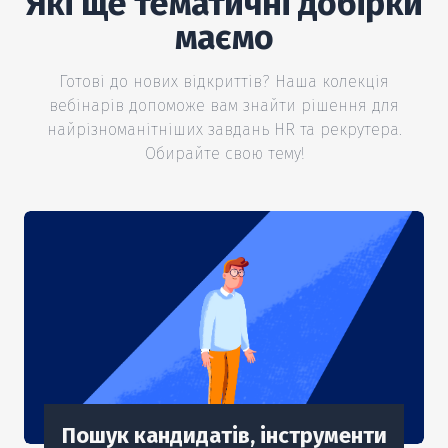
Які ще тематичні добірки
маємо
Готові до нових відкриттів? Наша колекція
вебінарів допоможе вам знайти рішення для
найрізноманітніших завдань HR та рекрутера.
Обирайте свою тему!
Пошук кандидатів, інструменти