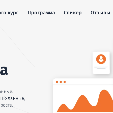
ого курс
Программа
Спикер
Отзывы
а
анные.
 HR-данные,
росте.