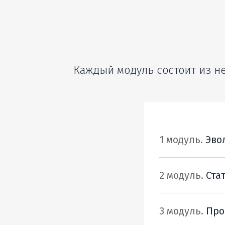
Каждый модуль состоит из н
1 модуль.
Эво
● Возможности H
● Какие уровни 
2 модуль.
Ста
● Какие данные 
● Как анализиро
любой числовой 
3 модуль.
Про
● Что влияет на
● Понятие регре