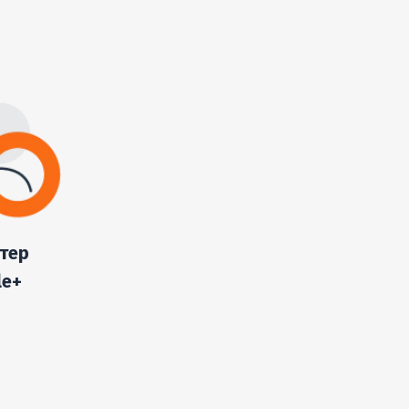
тер
le+