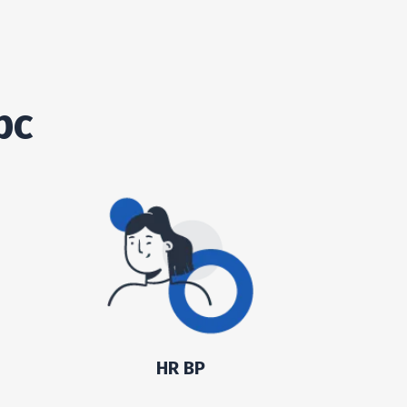
рс
HR BP