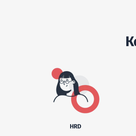
К
HRD