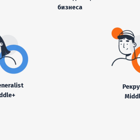
бизнеса
neralist
Рекру
ddle+
Midd