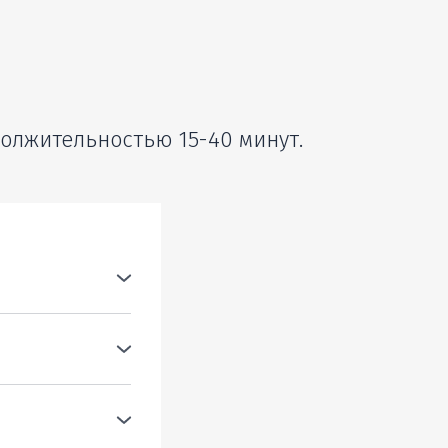
олжительностью 15-40 минут.
я оценивать
ь?
орреляцию для